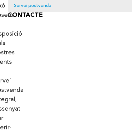
xò
Servei postvenda
osem
CONTACTE
sposició
ls
stres
ients
n
rvei
ostvenda
tegral
,
ssenyat
er
erir-