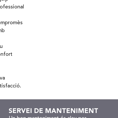
ofessional
ompromès
mb
u
nfort
va
tisfacció.
SERVEI DE MANTENIMENT