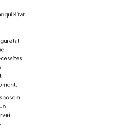
anquil·litat
guretat
ue
cessites
n
t
oment.
isposem
un
rvei
4