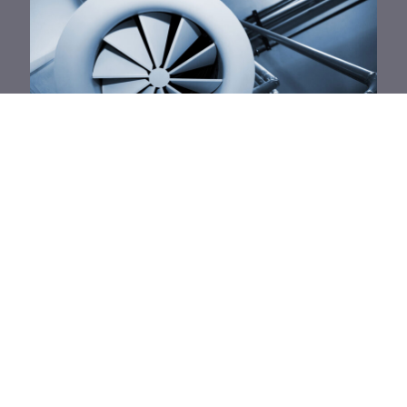
SERVEI DE REPARACIÓ
En cas d’avaria, el nostre equip tècnic
actua de manera ràpida i eficient per
solucionar qualsevol incidència. La nostra
experiència i coneixement ens permeten
minimitzar el temps d’inactivitat i garantir