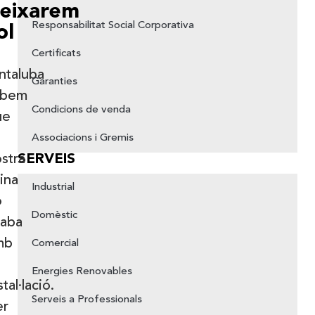
eixarem
Responsabilitat Social Corporativa
ol
Certificats
ntaluba
Garanties
abem
Condicions de venda
ue
Associacions i Gremis
stra
SERVEIS
ina
Industrial
o
Domèstic
caba
mb
Comercial
Energies Renovables
stal·lació.
Serveis a Professionals
er