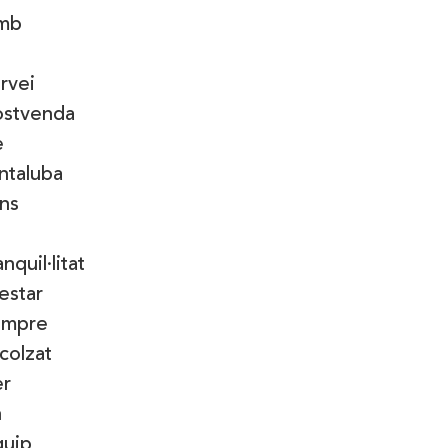
mb
rvei
ostvenda
e
ntaluba
ns
anquil·litat
estar
empre
colzat
er
n
quip